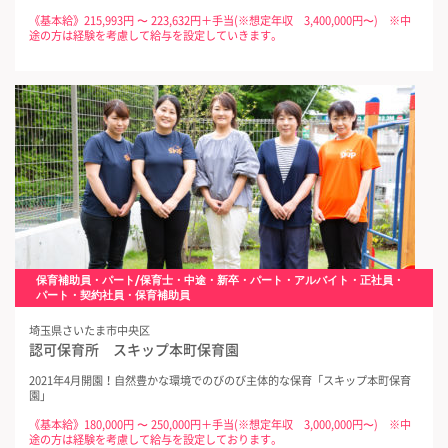
《基本給》215,993円 〜 223,632円＋手当(※想定年収 3,400,000円〜) ※中
途の方は経験を考慮して給与を設定していきます。
保育補助員・パート/保育士・中途・新卒・パート・アルバイト・正社員・
パート・契約社員・保育補助員
埼玉県さいたま市中央区
認可保育所 スキップ本町保育園
2021年4月開園！自然豊かな環境でのびのび主体的な保育「スキップ本町保育
園」
《基本給》180,000円 〜 250,000円＋手当(※想定年収 3,000,000円〜) ※中
途の方は経験を考慮して給与を設定しております。