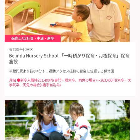
保育士/正社員・中途・新卒
東京都千代田区
Belinda Nursery School 「一時預かり保育・月極保育」保育
施設
半蔵門駅より徒歩4分！！通勤アクセス抜群の都会に位置する保育園
月給 ●新卒入職時253,400円(専門・短大卒、両免の場合)～263,400円(大卒・大
学院卒、両免の場合)(諸手当込み)