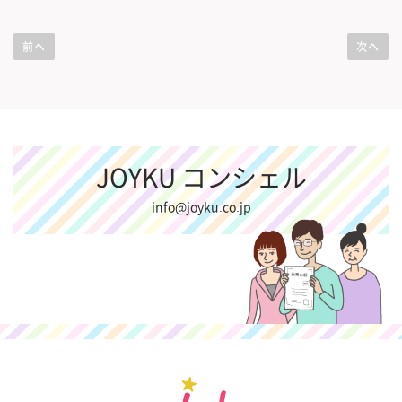
投
稿
前へ
次へ
ナ
ビ
ゲ
ー
JOYKU コンシェル
シ
ョ
info@joyku.co.jp
ン