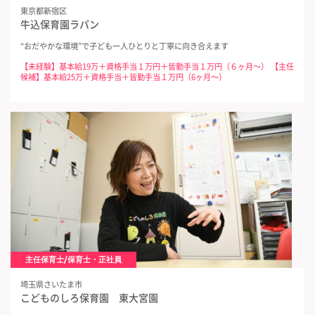
東京都新宿区
牛込保育園ラパン
“おだやかな環境”で子ども一人ひとりと丁寧に向き合えます
【未経験】基本給19万＋資格手当１万円＋皆勤手当１万円（６ヶ月～） 【主任
候補】基本給25万＋資格手当＋皆勤手当１万円（6ヶ月～）
主任保育士/保育士・正社員
埼玉県さいたま市
こどものしろ保育園 東大宮園