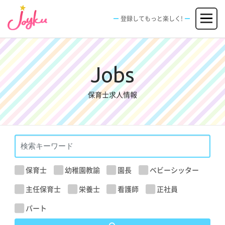
コ
メニュー
ン
登録してもっと楽しく!
テ
ン
JOBS
FACILITIES
SPECIAL
EVENT
ツ
求人情報
施設
エンタメ特典
イベント
へ
新規登録
ログイン
ス
Jobs
キ
ッ
保育士求人情報
プ
保育士
幼稚園教諭
園長
ベビーシッター
主任保育士
栄養士
看護師
正社員
パート