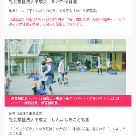
社会福祉法人平成会 たかた保育園
地域と共に『子どもたちの成長』を見守る「たかた保育園」
《基本給》209,175円 〜 216,571円＋手当(※想定年収 3,400,000円〜) ※中
途の方は経験を考慮して給与を設定しております。
保育補助員・パート/保育士・中途・新卒・パート・アルバイト・正社員・
パート・契約社員・保育補助員
神奈川県横浜市港北区
社会福祉法人平成会 しんよしだこども園
『こどもが好き』という気持ちを大切に、地域に根差し愛される「しんよしだ
こども園」