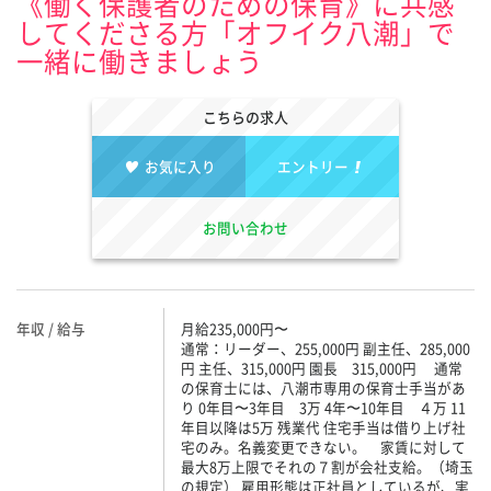
《働く保護者のための保育》に共感
してくださる方「オフイク八潮」で
一緒に働きましょう
こちらの求人
お気に入り
エントリー
お問い合わせ
年収 / 給与
月給235,000円〜
通常：リーダー、255,000円 副主任、285,000
円 主任、315,000円 園長 315,000円 通常
の保育士には、八潮市専用の保育士手当があ
り 0年目〜3年目 3万 4年〜10年目 ４万 11
年目以降は5万 残業代 住宅手当は借り上げ社
宅のみ。名義変更できない。 家賃に対して
最大8万上限でそれの７割が会社支給。（埼玉
の規定） 雇用形態は正社員としているが、実