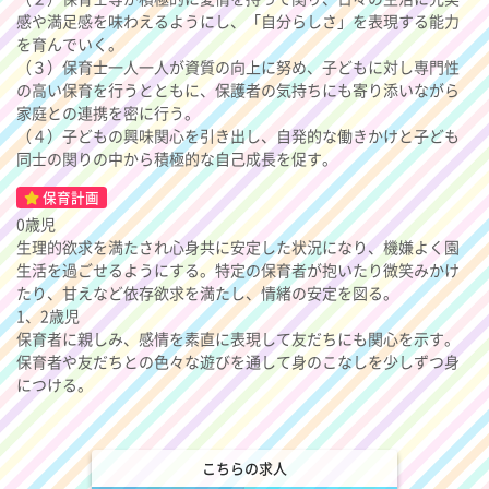
感や満足感を味わえるようにし、「自分らしさ」を表現する能力
を育んでいく。
（３）保育士一人一人が資質の向上に努め、子どもに対し専門性
の高い保育を行うとともに、保護者の気持ちにも寄り添いながら
家庭との連携を密に行う。
（４）子どもの興味関心を引き出し、自発的な働きかけと子ども
同士の関りの中から積極的な自己成長を促す。
保育計画
0歳児
生理的欲求を満たされ心身共に安定した状況になり、機嫌よく園
生活を過ごせるようにする。特定の保育者が抱いたり微笑みかけ
たり、甘えなど依存欲求を満たし、情緒の安定を図る。
1、2歳児
保育者に親しみ、感情を素直に表現して友だちにも関心を示す。
保育者や友だちとの色々な遊びを通して身のこなしを少しずつ身
につける。
こちらの求人