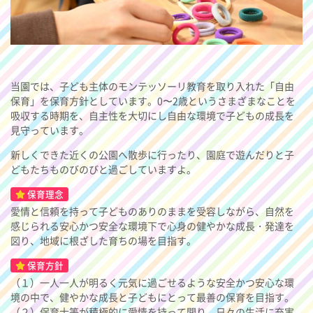
当園では、子ども主体のモンテッソーリ教育を取り入れた「自由
保育」を保育方針としています。0〜2歳というさまざまなことを
吸収する時期を、自主性を大切にし自由な環境で子どもの成長を
見守っています。
新しくできた近くの公園へ散歩に行ったり、園庭で遊んだりと子
どもたちものびのびと過ごしていますよ。
保育理念
愛情と信頼を持って子どものありのままを受容しながら、自然を
感じられる安心かつ安全な環境下で心身の健やかな成長・発達を
図り、地域に根ざした育ちの場を目指す。
保育方針
（１）一人一人が明るく元気に過ごせるような安全かつ安心な環
境の中で、健やかな成長と子どもにとって最善の保育を目指す。
（２）保育士等が積極的に愛情を持って関り、日々の生活に充実