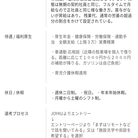
態は無期の契約社員と同じ、フルタイムで月
給なので正社員と同じ様な働き方。賞与がな
いが昇給はあり。 残業代、通常の労基の超過
分の割合をかけて設定されている。
待遇 / 福利厚生
・厚生年金・健康保険・労働保険・通勤手
当 全額支給（上限３万）実費精算
・車通勤 応相談（近隣の駐車場を個人で借り
る。距離に応じて１０００円から２０００円
の補助が降りる、ガソリンは自己負担）
・育児介護休暇適用
休日 / 休暇
・週休二日制。 ・祝日。 ・年末年始休暇。
・月曜から土曜のシフト制。
選考プロセス
JOYKUよりエントリー
↓
エントリーページより「まずはリモートなど
で話を聞いてみる」又は「施設⾒学や⾯談を
希望する」を選択