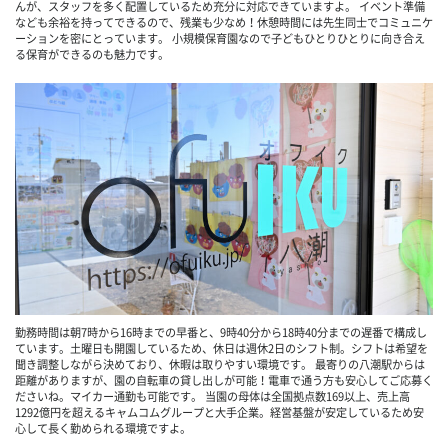
んが、スタッフを多く配置しているため充分に対応できていますよ。 イベント準備
なども余裕を持ってできるので、残業も少なめ！休憩時間には先生同士でコミュニケ
ーションを密にとっています。 小規模保育園なので子どもひとりひとりに向き合え
る保育ができるのも魅力です。
勤務時間は朝7時から16時までの早番と、9時40分から18時40分までの遅番で構成し
ています。土曜日も開園しているため、休日は週休2日のシフト制。シフトは希望を
聞き調整しながら決めており、休暇は取りやすい環境です。 最寄りの八潮駅からは
距離がありますが、園の自転車の貸し出しが可能！電車で通う方も安心してご応募く
ださいね。マイカー通勤も可能です。 当園の母体は全国拠点数169以上、売上高
1292億円を超えるキャムコムグループと大手企業。経営基盤が安定しているため安
心して長く勤められる環境ですよ。