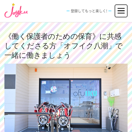
コ
メニュー
ン
登録してもっと楽しく!
テ
ン
JOBS
FACILITIES
SPECIAL
EVENT
ツ
求人情報
施設
エンタメ特典
イベント
へ
《働く保護者のための保育》に共感
新規登録
ログイン
ス
してくださる方「オフイク八潮」で
キ
ッ
一緒に働きましょう
プ