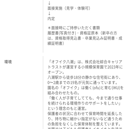
↓
面接実施（見学・体験可）
↓
内定
＊面接時にご持参いただく書類
履歴書(写真付き)・資格証原本（新卒の方
は、資格取得見込書・卒業見込み証明書・成
績証明書）
環境
「オフイク八潮」は、株式会社綜合キャリア
トラストが運営する小規模保育園で2023年に
オープン。
八潮駅から徒歩18分の静かな住宅街にあり、
0〜2歳までの19名が元気に通っています。
園名の「オフイク」は働く(ofu)と育む(IKU)を
組み合わせたもの。
「働く人が子育てしてても、今まで通り仕事
を続けられる環境作りのサポートをしたい」
という理念のもと運営。
保護者の状況に合わせて保育時間を延長した
り、持ち物に細かい指定がないなど通うため
の負担をなくした保育体制を整えています。
当園では子どもも保護者もイキイキと生活で