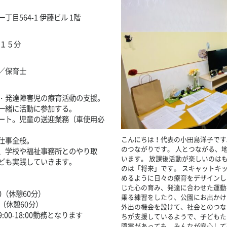
目564-1 伊藤ビル 1階
歩１５分
／保育士
・発達障害児の療育活動の支援。
一緒に活動に参加する。
ート。児童の送迎業務（車使用必
こんにちは！代表の小田島洋子です
仕事全般。
のつながりです。 人とつながる、
、学校や福祉事務所とのやり取
います。 放課後活動が楽しいのは
ども実践していきます。
のは「将来」です。 スキャットキ
めるように日々の療育をデザインし
じた心の育み、発達に合わせた運動
（休憩60分）
乗る練習をしたり、公園にお出かけ
0（休憩60分）
外出の機会を設けて、社会とのつな
0-18:00勤務となります
ちが支援しているようで、子どもたち
障害があっても、みんなが安心して