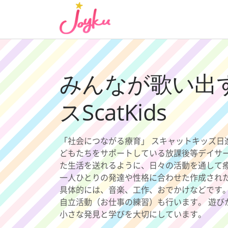
コ
ン
テ
ン
ツ
へ
みんなが歌い出
ス
キ
スScatKids
ッ
プ
「社会につながる療育」 スキャットキッズ日
どもたちをサポートしている放課後等デイサ
た生活を送れるように、日々の活動を通して
一人ひとりの発達や性格に合わせた作成され
具体的には、音楽、工作、おでかけなどです。
自立活動（お仕事の練習）も行います。 遊び
小さな発見と学びを大切にしています。