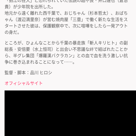
「狛江の狂犬」と恐れられていた伝説の超不良・井口達也（倉悠
貴）が少年院を出所した。
地元から遠く離れた西千葉で、おじちゃん（杉本哲太）、おばち
ゃん（渡辺満里奈）が営む焼肉屋「三塁」で働く新たな生活をス
タートさせた彼は、保護観察中で、次に喧嘩をしたら一発アウト
の身だ。
ところが、ひょんなことから千葉の暴走族「
斬人キリヒト
」の副
総長・安倍要（水上恒司）と出会い不思議な絆で結ばれたことか
ら、半グレ集団「
爆羅漢バクラカン
」との血で血を洗う激しい抗
争に巻き込まれることになって……。
監督・脚本：品川 ヒロシ
オフィシャルサイト