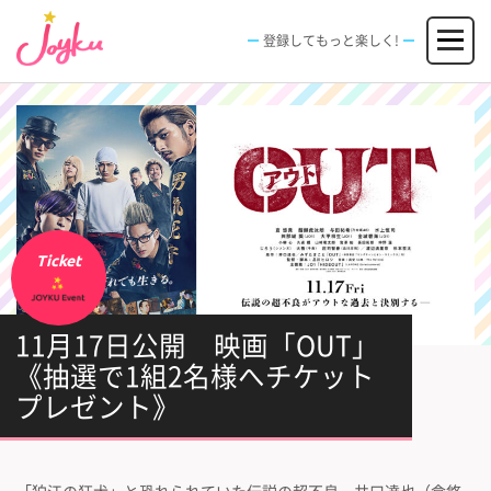
コ
メニュー
ン
登録してもっと楽しく!
テ
ン
JOBS
FACILITIES
SPECIAL
EVENT
ツ
求人情報
施設
エンタメ特典
イベント
へ
新規登録
ログイン
ス
キ
ッ
プ
Ticket
11月17日公開 映画「OUT」
《抽選で1組2名様へチケット
プレゼント》