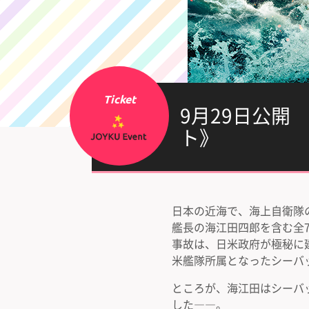
Ticket
9月29日公開
ト》
日本の近海で、海上自衛隊
艦長の海江田四郎を含む全
事故は、日米政府が極秘に
米艦隊所属となったシーバ
ところが、海江田はシーバ
した――。