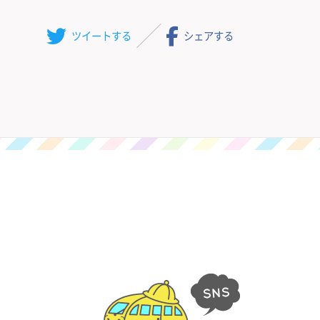
ツイート
する
シェア
する