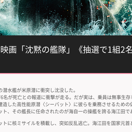
 映画「沈黙の艦隊」《抽選で1組2
の潜水艦が米原潜に衝突し沈没した。
76名が死亡との報道に衝撃が走る。だが実は、乗員は無事生存
建造した高性能原潜〈シーバット〉に彼らを乗務させるための
ット、その艦長に任命されたのが海自一の操艦を誇る海江田で
ットに核ミサイルを積載し、突如反乱逃亡。海江田を国家元首