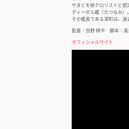
やまとを核テロリストと認
ディーゼル艦〈たつなみ〉
その艦長である深町は、過
監督：吉野 耕平 脚本：高
オフィシャルサイト