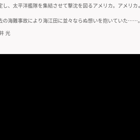
定し、太平洋艦隊を集結させて撃沈を図るアメリカ。アメリカ
。
去の海難事故により海江田に並々ならぬ想いを抱いていた……
井 光