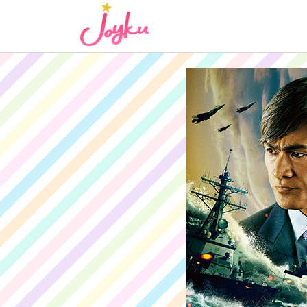
コ
ン
テ
ン
ツ
へ
ス
キ
ッ
プ