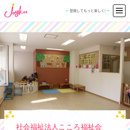
コ
メニュー
ン
登録してもっと楽しく!
テ
ン
JOBS
FACILITIES
SPECIAL
EVENT
ツ
求人情報
施設
エンタメ特典
イベント
へ
新規登録
ログイン
ス
キ
ッ
プ
社会福祉法人こころ福祉会