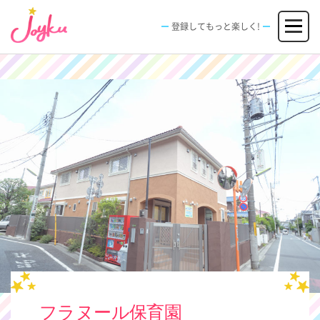
コ
メニュー
ン
登録してもっと楽しく!
テ
ン
JOBS
FACILITIES
SPECIAL
EVENT
ツ
求人情報
施設
エンタメ特典
イベント
へ
新規登録
ログイン
ス
キ
ッ
プ
フラヌール保育園