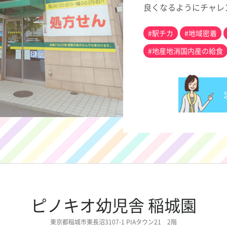
良くなるようにチャレ
#駅チカ
#地域密着
#地産地消国内産の給食
ピノキオ幼児舎 稲城園
東京都稲城市東長沼3107-1 PIAタウン21 2階