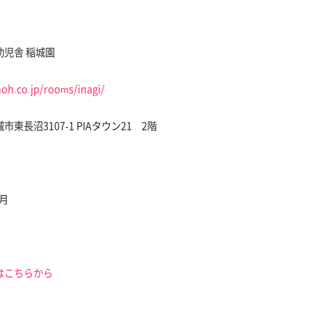
幼児舎 稲城園
noh.co.jp/rooms/inagi/
東長沼3107-1 PIAタウン21 2階
7月
はこちらから