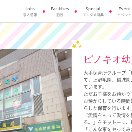
Jobs
Facilities
Special
Event
求人情報
施設
エンタメ特典
イベント
ピノキオ幼
大手保育所グループ「
て、上野毛園、稲城園
ています。
ただお子様をお預かり
お預かりしている時間
らした保育を行います
『愛情をもって愛情を
る。』をモットーに、
「こんな事をやってみ