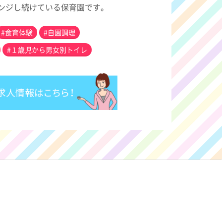
ンジし続けている保育園です。
#食育体験
#自園調理
#１歳児から男女別トイレ