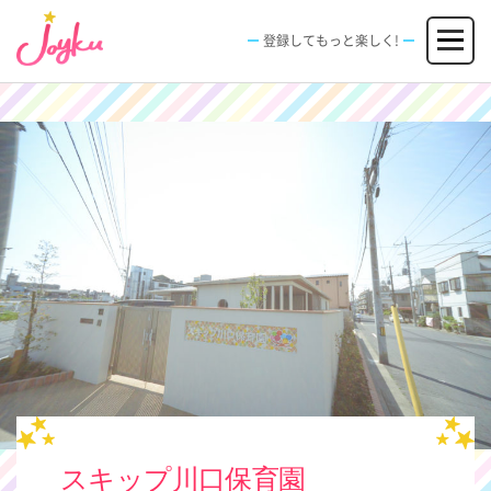
コ
メニュー
ン
登録してもっと楽しく!
テ
ン
JOBS
FACILITIES
SPECIAL
EVENT
ツ
求人情報
施設
エンタメ特典
イベント
へ
新規登録
ログイン
ス
キ
ッ
プ
スキップ川口保育園