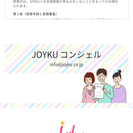
思表示は、JOYKUへの会員登録の申込みをしないことをもってのみ認め
られます。
第３条（登録手続と登録審査）
JOYKUの会員となることを希望する個人は、本ページの「同意する」の
ボタンを押し、個人情報等を登録、送信することをもって会員登録の申
し込みをしたものとみなします。
弊社は前項の申し込みについて所定の審査を行います。
弊社は、会員登録を申し込んだ個人が会員として不適当と判断した場合
には、その登録を拒否することができ、弊社はこれについて一切の責任
JOYKU コンシェル
を負わず、また登録を拒否する理由を申込者に説明する義務も負いませ
ん。また、申込者はこれらにつき異議を申し立てないものとします。
info@joyku.co.jp
前各項に掲げる内容から発生する一切の損害について、弊社は何らの責
任も負わないものとします。
第４条（ＩＤ及びパスワード）
弊社は、会員に対し、ＩＤ及びパスワードを発行し、付与します。
会員は、自己のＩＤ及びパスワードの使用及び管理について、一切の責
任を負担するものとします。会員は、ＩＤ及びパスワードを第三者に使
用されたことにより発生する一切の損害、および会員自身の使用上の過
誤により発生する一切の損害につき、会員に使用もしくは管理上の帰責
性があると否とにかかわらず全責任を負担するものとし、弊社は何らの
責任も負わないものとします。
会員は、理由の如何を問わず、ＩＤ及びパスワードを第三者に使用さ
せ、あるいは譲渡、貸与、名義変更、売買、担保設定等をすることはで