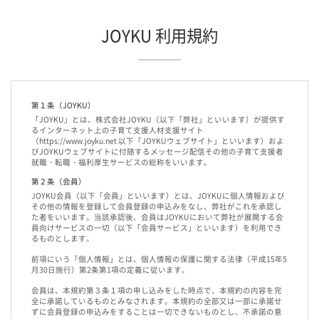
す。この場合、個人情報を適切に取り扱っていると認められる委託先を選定
し、契約等において個人情報の適正管理・機密保持などによりお客様の個人情
報の漏洩防止に必要な事項を取決め、適切な管理を実施させます。
JOYKU 利用規約
6.個人情報の開示等の請求
ご提供いただいた個人情報について、開示等をご希望する場合は、上記２の個
人情報保護管理者までお問い合わせください。
7.個人情報を提供されることの任意性について
第１条（JOYKU）
当社に個人情報を提供されるかどうかは、お客様の任意によるものです。ただ
「JOYKU」とは、株式会社JOYKU（以下「弊社」といいます）が提供す
し、必要な項目を正しくご記入いただきませんと採用に関するご連絡等に影響
るインターネット上の子育て支援人材支援サイト
を及ぼす場合があります。
（https://www.joyku.net 以下「JOYKUウェブサイト」といいます）およ
びJOYKUウェブサイトに付随するメッセージ配信その他の子育て支援者
8.クッキーについて
就職・転職・福利厚生サービスの総称をいいます。
このサイトでは、訪問者様の閲覧行動を収集・分析していますが、訪問者様の
個人情報とは結びつけていません。
第２条（会員）
JOYKU会員（以下「会員」といいます）とは、JOYKUに個人情報および
以上
その他の情報を登録して会員登録の申込みをなし、弊社がこれを承認し
た者をいいます。当該承認後、会員はJOYKUにおいて弊社が展開する会
員向けサービスの一切（以下「会員サービス」といいます）を利用でき
るものとします。
前項にいう「個人情報」とは、個人情報の保護に関する法律（平成15年5
月30日施行）第2条第1項の定義に従います。
会員は、本規約第３条１項の申し込みをした時点で、本規約の内容を完
全に承諾しているものとみなされます。本規約の全部又は一部に承諾せ
ずに会員登録の申込みをすることは一切できないものとし、不承諾の意