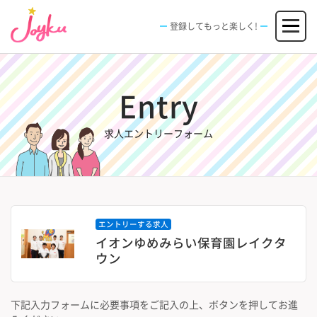
コ
メニュー
ン
登録してもっと楽しく!
テ
ン
JOBS
FACILITIES
SPECIAL
EVENT
ツ
求人情報
施設
エンタメ特典
イベント
へ
Entry
新規登録
ログイン
ス
キ
ッ
求人エントリーフォーム
プ
エントリーする求人
イオンゆめみらい保育園レイクタ
ウン
下記入力フォームに必要事項をご記入の上、ボタンを押してお進