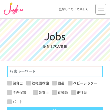
コ
メニュー
ン
登録してもっと楽しく!
テ
ン
JOBS
FACILITIES
SPECIAL
EVENT
ツ
求人情報
施設
エンタメ特典
イベント
へ
新規登録
ログイン
ス
Jobs
キ
ッ
保育士求人情報
プ
保育士
幼稚園教諭
園長
ベビーシッター
主任保育士
栄養士
看護師
正社員
パート