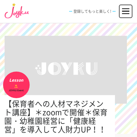
コ
メニュー
ン
登録してもっと楽しく!
テ
ン
JOBS
FACILITIES
SPECIAL
EVENT
ツ
求人情報
施設
エンタメ特典
イベント
へ
新規登録
ログイン
ス
キ
ッ
プ
Lesson
【保育者への人材マネジメン
ト講座】＊zoomで開催＊保育
園・幼稚園経営に「健康経
営」を導入して人財力UP！！