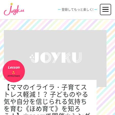
コ
メニュー
ン
登録してもっと楽しく!
テ
ン
JOBS
FACILITIES
SPECIAL
EVENT
ツ
求人情報
施設
エンタメ特典
イベント
へ
新規登録
ログイン
ス
キ
ッ
プ
Lesson
【ママのイライラ・子育てス
トレス軽減！？ 子どものやる
気や自分を信じられる気持ち
を育む《ほめ育て》を知ろ