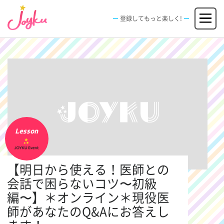
コ
メニュー
ン
登録してもっと楽しく!
テ
ン
JOBS
FACILITIES
SPECIAL
EVENT
ツ
求人情報
施設
エンタメ特典
イベント
へ
新規登録
ログイン
ス
キ
ッ
プ
Lesson
【明日から使える！医師との
会話で困らないコツ〜初級
編〜】＊オンライン＊現役医
師があなたのQ&Aにお答えし