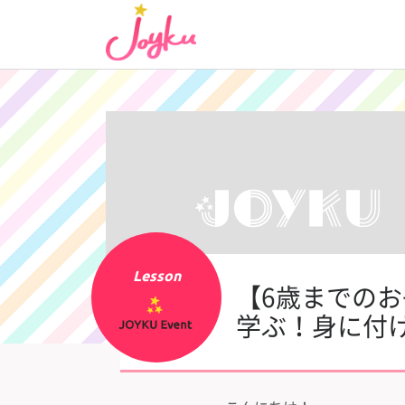
コ
ン
テ
ン
ツ
へ
ス
キ
ッ
プ
Lesson
【6歳までのお
学ぶ！身に付