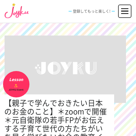
コ
メニュー
ン
登録してもっと楽しく!
テ
ン
JOBS
FACILITIES
SPECIAL
EVENT
ツ
求人情報
施設
エンタメ特典
イベント
へ
新規登録
ログイン
ス
キ
ッ
プ
Lesson
【親子で学んでおきたい日本
のお金のこと】＊zoomで開催
＊元自衛隊の若手FPがお伝え
する子育て世代の方たちがい