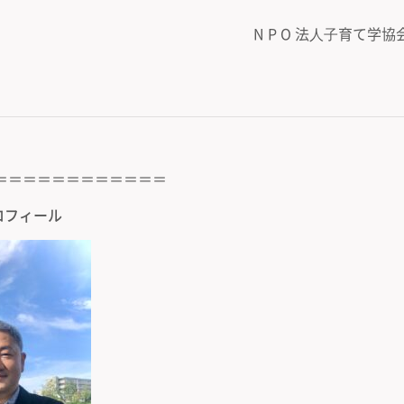
N P O 法⼈⼦育て
＝＝＝＝＝＝＝＝＝＝＝＝
ロフィール