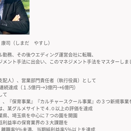
 島田 康司（しまだ やすし）
ル勤務、その後ウエディング運営会社に転職、
ジメント手法に出会い、このマネジメント手法をマスターしま
支配人）、営業部門責任者（執行役員）として
連続達成（１.5億円→3億円→6億円）
して
』、『保育事業』『カルチャースクール事業』の３つ新規事業
は、某グルメサイトで４.０以上の評価を達成
葉県、埼玉県を中心に７つの園を開園
低利益率の保育業界の３大課題を
、離職率9％未満、当期純利益率5％以上を達成