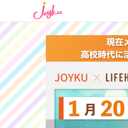
コ
ン
テ
ン
ツ
へ
ス
キ
ッ
プ