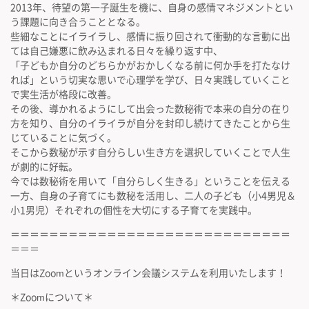
2013年、待望の第一子誕生を機に、自身の感情マネジメントとい
う課題に向き合うこととなる。
些細なことにイライラし、感情に振り回されて衝動的な言動に出
ては自己嫌悪に飲み込まれる日々を繰り返す中、
「子どもか自分のどちらかがおかしくなる前に何か手を打たなけ
れば」という切実な思いで心理学を学び、日々実践していくこと
で実生活が格段に改善。
その後、導かれるようにして出会った数秘術で本来の自分の在り
方を知り、自分のイライラが自分を封印し続けてきたことから生
じていることに気づく。
そこから数秘が示す自分らしい生き方を選択していくことで人生
が劇的に好転。
今では数秘術を用いて「自分らしく生きる」ということを伝える
一方、自身の子育てにも数秘を活用し、二人の子ども（小4男児＆
小1男児）それぞれの個性を大切にする子育てを実践中。
＝＝＝＝＝＝＝＝＝＝＝＝＝＝＝＝＝＝＝＝＝＝＝＝＝＝＝＝＝
＝＝＝
当日はZoomというオンライン会議システムを利用いたします！
＊Zoomについて＊