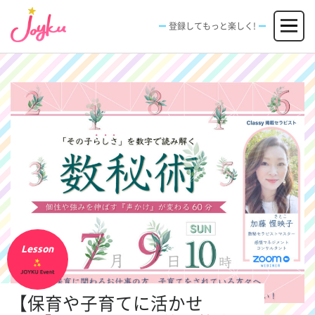
コ
メニュー
ン
登録してもっと楽しく!
テ
ン
JOBS
FACILITIES
SPECIAL
EVENT
ツ
求人情報
施設
エンタメ特典
イベント
へ
新規登録
ログイン
ス
キ
ッ
プ
Lesson
【保育や子育てに活かせ