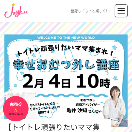
コ
メニュー
ン
登録してもっと楽しく!
テ
ン
JOBS
FACILITIES
SPECIAL
EVENT
ツ
求人情報
施設
エンタメ特典
イベント
へ
新規登録
ログイン
ス
キ
ッ
プ
勉強会
【トイトレ頑張りたいママ集