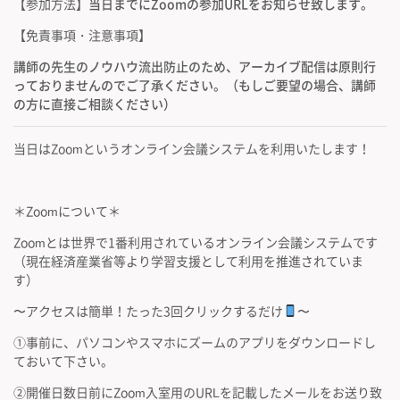
【参加方法】
当日までにZoomの参加URLをお知らせ致します。
【免責事項・注意事項】
講師の先生のノウハウ流出防止のため、アーカイブ配信は原則行
っておりませんのでご了承ください。（もしご要望の場合、講師
の方に直接ご相談ください）
当日はZoomというオンライン会議システムを利用いたします！
＊Zoomについて＊
Zoomとは世界で1番利用されているオンライン会議システムです
（現在経済産業省等より学習支援として利用を推進されていま
す）
〜アクセスは簡単！たった3回クリックするだけ
〜
①事前に、パソコンやスマホにズームのアプリをダウンロードし
ておいて下さい。
②開催日数日前にZoom入室用のURLを記載したメールをお送り致