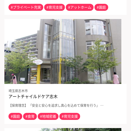
#プライベート充実
#育児支援
#アットホーム
#園庭
埼玉県志木市
アートチャイルドケア志木
【保育理念】 「安全と安心を追求し真心を込めて保育を行う」 …
#園庭
#食育
#地域密着
#育児支援