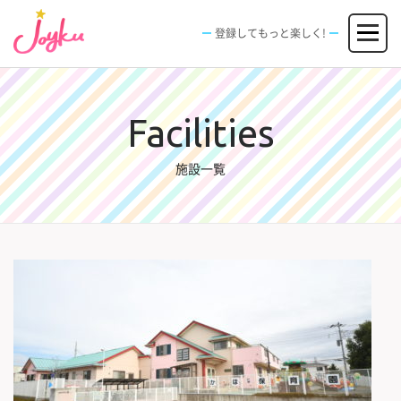
コ
メニュー
ン
登録してもっと楽しく!
テ
ン
JOBS
FACILITIES
SPECIAL
EVENT
ツ
求人情報
施設
エンタメ特典
イベント
へ
新規登録
ログイン
ス
Facilities
キ
ッ
施設一覧
プ