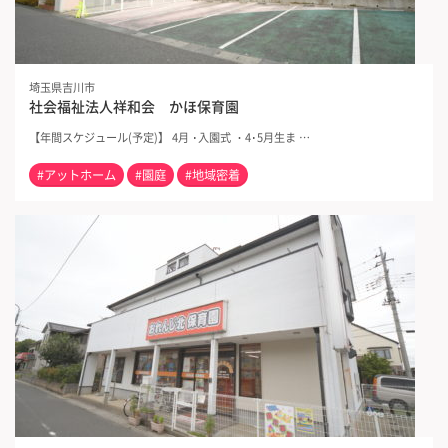
埼玉県吉川市
社会福祉法人祥和会 かほ保育園
【年間スケジュール(予定)】 4月 ･入園式 ・4･5月生ま …
#アットホーム
#園庭
#地域密着