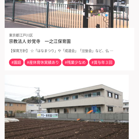
東京都江戸川区
宗教法人 妙覚寺 一之江保育園
【保育方針】 ☆「はなまつり」や「成道会」「涅槃会」など、仏 …
#園庭
#産休育休実績あり
#残業少なめ
#賞与年３回