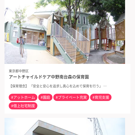
東京都中野区
アートチャイルドケア中野南台森の保育園
【保育理念】 「安全と安心を追求し真心を込めて保育を行う」 …
#アットホーム
#園庭
#プライベート充実
#育児支援
#借上社宅制度