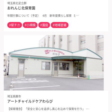
埼玉県北足立群
おれんじ北保育園
年間行事について（予定） 4月 新年度慣らし保育 5 …
#駅チカ
#小規模
#園庭
#地域密着
埼玉県蕨市
アートチャイルドケアわらび
【保育理念】 「安全と安心を追求し真心を込めて保育を行う」 …